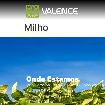
Milho
Onde Estamos
Rua Copaíba, Lote 01, Torre B, Salas 2209 a 
Edifício DF Century Plaza
Águas Claras – Brasília – DF
CEP: 71.919-540