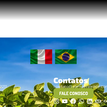
Contatos
2211
contato@somosvalence.co
FALE CONOSCO
C