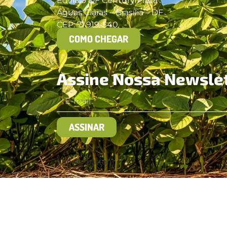
Edifício DF Century Plaza
Águas Claras – Brasília – DF
CEP: 71.919-540
COMO CHEGAR
Assine Nossa Newsle
ASSINAR
[iub-tc-button]